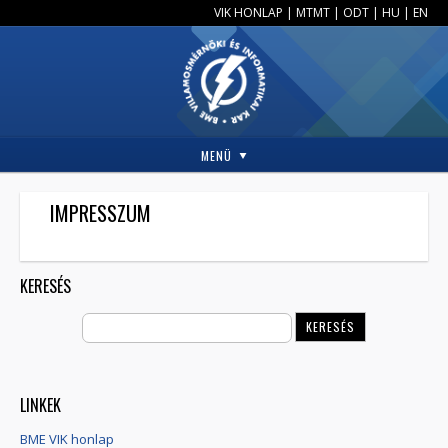
VIK HONLAP
|
MTMT
|
ODT
|
HU
|
EN
MENÜ
IMPRESSZUM
KERESÉS
LINKEK
BME VIK honlap